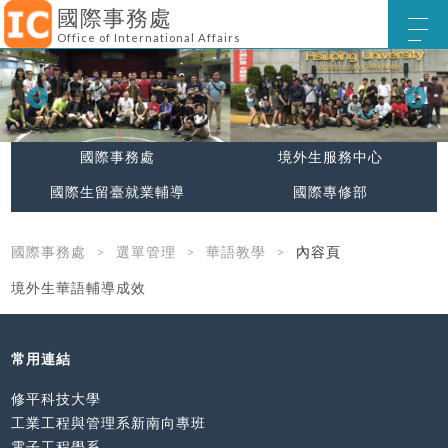
國際事務處
Office of International Affairs
國際事務處
境外生服務中心
國際生留臺就業輔導
國際專修部
國際事務處
選單管理
華語教學
內容頁
境外生華語輔導成效
常用連結
修平科技大學
工業工程與管理系新南向專班
電子工程學系