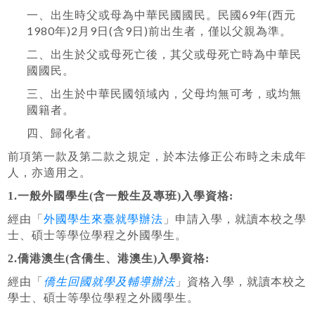
69
(
一、出生時父或母為中華民國國民。民國
年
西元
1980
)2
9
(
9
)
年
月
日
含
日
前出生者，僅以父親為準。
二、出生於父或母死亡後，其父或母死亡時為中華民
國國民。
三、出生於中華民國領域內，父母均無可考，或均無
國籍者。
四、歸化者。
前項第一款及第二款之規定，於本法修正公布時之未成年
人，亦適用之。
1.一般外國學生(含一般生及專班)入學資格:
經由「
外國學生來臺就學辦法
」申請入學，就讀本校之學
士、碩士等學位學程之外國學生。
2.僑港澳生(含僑生、港澳生)入學資格:
僑生回國就學及輔導辦法
經由「
」資格入學，就讀本校之
學士、碩士等學位學程之外國學生。