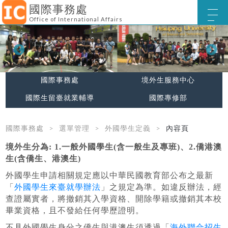
國際事務處
Office of International Affairs
國際事務處
境外生服務中心
國際生留臺就業輔導
國際專修部
國際事務處
選單管理
外國學生定義
內容頁
境外生分為: 1.一般外國學生(含一般生及專班)、2.僑港澳
生(含僑生、港澳生)
外國學生申請相關規定應以中華民國教育部公布之最新
「
外國學生來臺就學辦法
」之規定為準。如違反辦法，經
查證屬實者，將撤銷其入學資格、開除學籍或撤銷其本校
畢業資格，且不發給任何學歷證明。
不具外國學生身分之僑生與港澳生須透過「
海外聯合招生