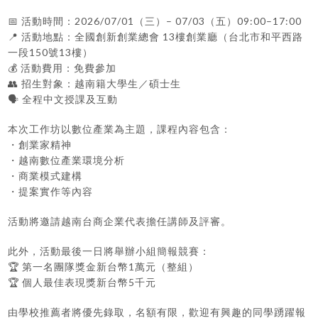
📅 活動時間：2026/07/01（三）– 07/03（五）09:00–17:00
📍 活動地點：全國創新創業總會 13樓創業廳（台北市和平西路
一段150號13樓）
💰 活動費用：免費參加
👥 招生對象：越南籍大學生／碩士生
🗣 全程中文授課及互動
本次工作坊以數位產業為主題，課程內容包含：
・創業家精神
・越南數位產業環境分析
・商業模式建構
・提案實作等內容
活動將邀請越南台商企業代表擔任講師及評審。
此外，活動最後一日將舉辦小組簡報競賽：
🏆 第一名團隊獎金新台幣1萬元（整組）
🏆 個人最佳表現獎新台幣5千元
由學校推薦者將優先錄取，名額有限，歡迎有興趣的同學踴躍報