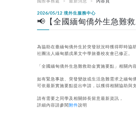
國際事務處
最新消息
內容頁
2026/05/12
境外生服務中心
📢【全國緬甸僑外生急難
為協助在臺緬甸僑外生於突發狀況時獲得即時協
社團法人緬甸腊戌果文中學旅臺校友會已修正。
「全國緬甸僑外生急難救助金實施要點」相關內
如有緊急事故、突發變故或生活急難需求之緬甸
可依最新實施要點提出申請，以獲得相關協助與
請有需要之同學及相關師長留意最新資訊，
詳細內容請參閱
附件
說明