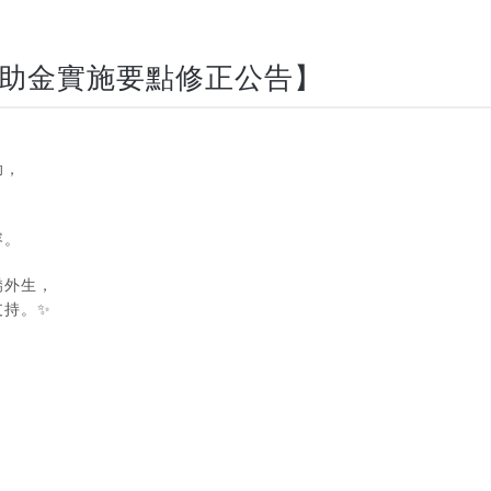
救助金實施要點修正公告】
助，
容。
僑外生，
支持。✨