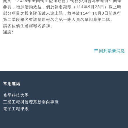
關於 「2025年全國僑生盃運動會」僑務委員會為鼓勵僑生同學
參賽，增加活動效益，倘於報名期限（114年9月28日）截止時
部分項目之報名隊伍數未達上限，故將於114年10月3日前進行
第二階段報名並調整原報名之第一隊人員名單因應第二隊。
請各位僑生踴躍報名參加。
謝謝!
回到最新消息
常用連結
修平科技大學
工業工程與管理系新南向專班
電子工程學系