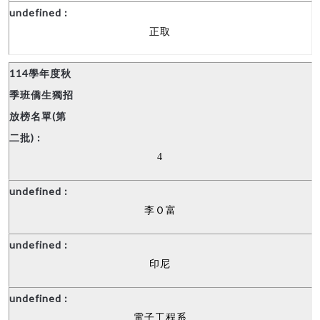
正取
4
李Ｏ富
印尼
電子工程系