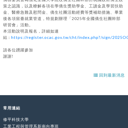
策之認識，以及瞭解各項在學僑生獎助學金、工讀金及學習扶助
金、醫療急難及慰問金、僑生社團活動經費等獎補助措施、畢業
後各項留臺就業管道，特規劃辦理「2025年全國僑生社團幹部
研習會」活動。
本活動說明及報名，詳細如連
結 :
https://register.ocac.gov.tw/cht/index.php?/sign/202
請各位踴躍參加
謝謝!
回到最新消息
常用連結
修平科技大學
工業工程與管理系新南向專班