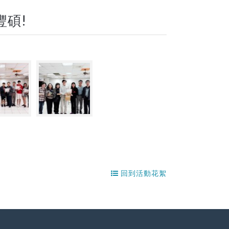
豐碩!
回到活動花絮